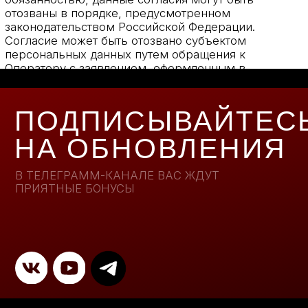
О нас
Афиша
Отзывы
Фото/
видео
+7 (977) 8477160
+7 (988) 5639955
ninagawaorchestra@gmail.com
Согласие на обработку персональных
данных
Политика обработки персональных
данных
© 2024 Ninagawa Orchestra. Все права защищены