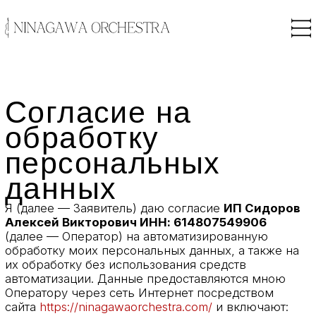
Согласие на
обработку
персональных
данных
Я (далее — Заявитель) даю согласие
ИП Сидоров
Алексей Викторович ИНН: 614807549906
(далее — Оператор) на автоматизированную
обработку моих персональных данных, а также на
их обработку без использования средств
автоматизации. Данные предоставляются мною
Оператору через сеть Интернет посредством
сайта
https://ninagawaorchestra.com/
и включают:
фамилию, имя, отчество. Обработка данных
включает сбор, запись, систематизацию,
накопление, хранение, уточнение (обновление,
изменение), извлечение, использование,
передачу (предоставление, доступ),
обезличивание, блокирование, удаление и
уничтожение.
Кроме того, я даю согласие на обработку иных