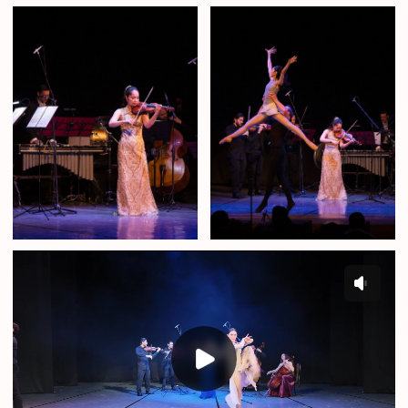
ПОДПИСЫВАЙТЕСЬ
НА ОБНОВЛЕНИЯ
В ТЕЛЕГРАММ-КАНАЛЕ ВАС ЖДУТ
ПРИЯТНЫЕ БОНУСЫ
О нас
Афиша
Отзывы
Фото/
видео
+7 (977) 8477160
+7 (988) 5639955
ninagawaorchestra@gmail.com
Согласие на обработку персональных
данных
Политика обработки персональных
данных
© 2024 Ninagawa Orchestra. Все права защищены