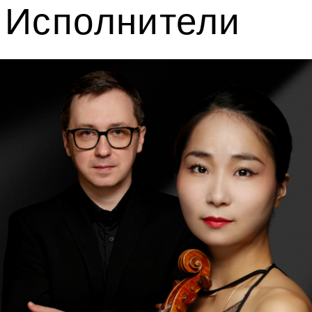
Хироко Нинагава
— лауреат и
победитель престижных
международных конкурсов в Осаке
(Япония, 2012), Сеуле (Южная
Корея, 2013), Астане (Казахстан,
2014), а также Международного