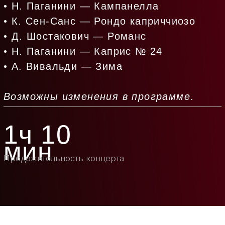
Хироко Нинагава
(скрипка, Япония)
— солистка и художественный
руководитель камерного
оркестра
Ninagawa Orchestra
, с
которым гастролирует по всей
России.
Артистический путь Хироко включает
выступления в ведущих концертных
залах Испании, Франции, Австрии,
Швейцарии, Японии и России,
включая Большой и Малый залы
Московской консерватории, а также
Концертный зал имени П. И.
Чайковского.