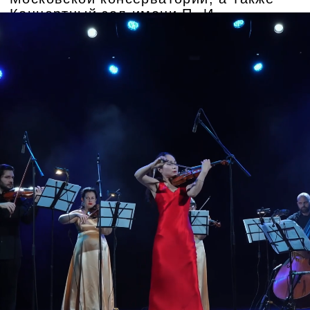
Алексей Стариков (фортепиано)
Играл во многих городах России, в
различных концертных залах
Франции, Литвы, Италии, Испании,
Китая, Голландии, Германии,
Казахстана, Швейцарии, Индии,
Японии, Сербии, Армении.
Неоднократно выступал со многими
симфоническими и камерными
оркестрами.
.