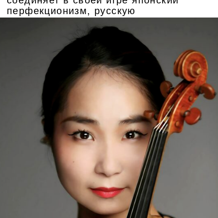
конкурса (2010), I премия и приз
зрительских симпатий в Кампильосе
(2012) и других. Композитор, автор
музыки к кинофильмам. Его глубокое
интеллектуальное прочтение создаёт
идеальный ансамбль со скрипкой.
КУПИТЬ БИЛЕТ
ОТЗЫВЫ
ЗРИТЕЛЕЙ
Татьяна Черненкова
Ирина Ас