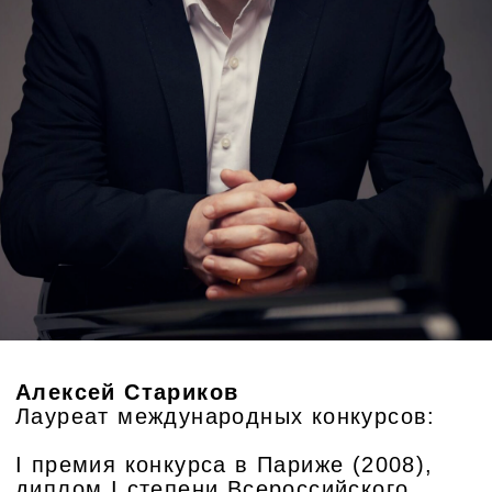
Галерея Нико
Галерея-музей чудесного классика советского и
постсоветского искусства, мастера живописи и
скульптуры, академика Николая Багратовича
Никогосяна.
Галерея имеет прекрасный зал с отличной
акустикой. Характерной атмосферы добавляет
рояль, который располагает к творчеству
каждого посетителя. Также в музее находятся
скульптуры Николая Багратовича, которые
заставят почувствовать себя особенно
причастным к миру прекрасного.
Адрес
г.Москва, Большой Тишинский пер., д.19, стр.1
КУПИТЬ БИЛЕТ