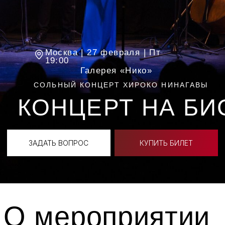
КОНЦЕРТ НА БИС
ЗАДАТЬ ВОПРОС
КУПИТЬ БИЛЕТ
О мероприятии
«Концерт на бис» —
Сольный концерт
выдающейся солистки
современности — редкая
встреча с исполнением, где
абсолютное мастерство
служит высокой
музыкальной идее.