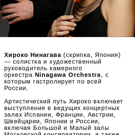
конкурса имени А. И. Ямпольского
(Москва, 2017). Творческая
наследница школы Яши Хейфеца и
Эдуарда Грача, она органично
соединяет в своей игре японский
перфекционизм, русскую
музыкальную традицию и глубокую
художественную правду.